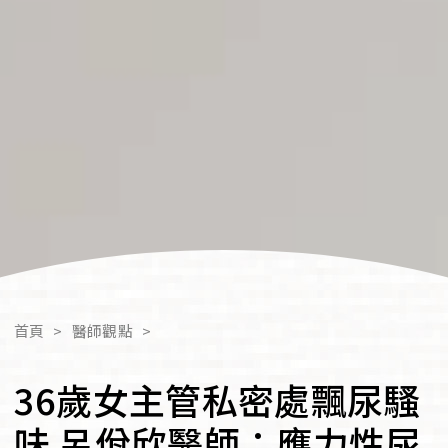
首頁
>
醫師觀點
>
36歲女主管私密處飄尿騷
味 呂佾欣醫師：應力性尿