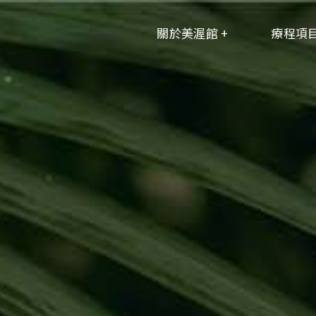
關於美渥館 +
療程項目