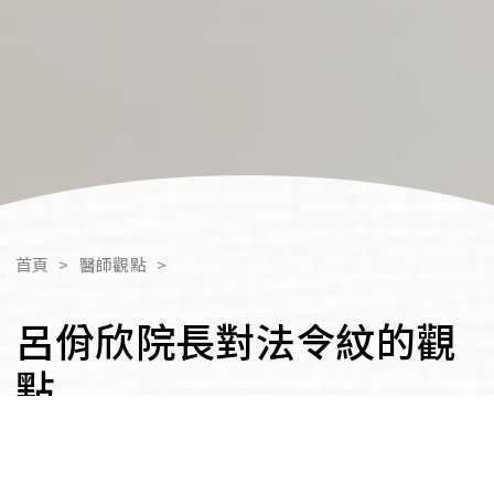
首頁
>
醫師觀點
>
呂佾欣院長對法令紋的觀
點