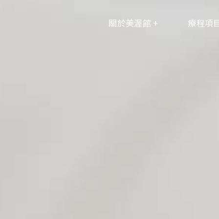
關於美渥館 +
療程項目