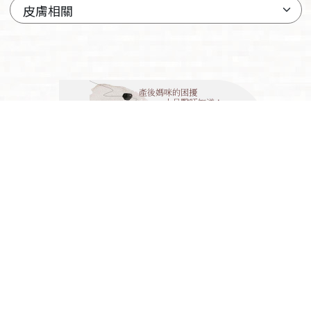
2022.05.01
🌟為什麼妳很久沒大笑了？🌟
產後媽咪的困擾，小呂醫師知
道！