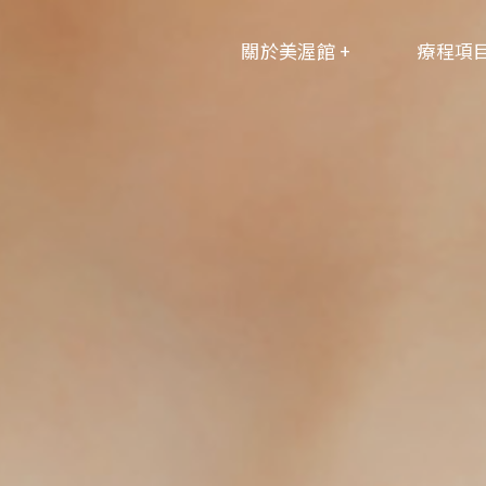
關於美渥館 +
療程項目